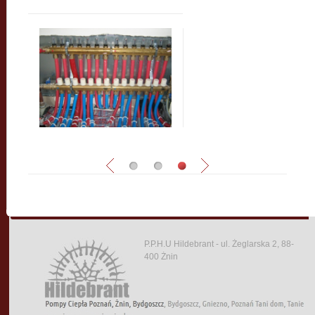
P.P.H.U Hildebrant - ul. Żeglarska 2, 88-
400 Żnin