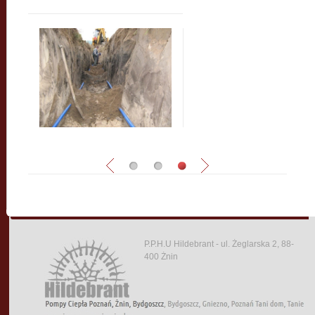
P.P.H.U Hildebrant - ul. Żeglarska 2, 88-
400 Żnin